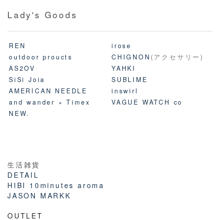
Lady's Goods
REN
irose
outdoor proucts
CHIGNON
(アクセサリー)
AS2OV
YAHKI
SiSi Joia
SUBLIME
AMERICAN NEEDLE
inswirl
and wander × Timex
VAGUE WATCH co
NEW.
生活雑貨
DETAIL
HIBI 10minutes aroma
JASON MARKK
OUTLET