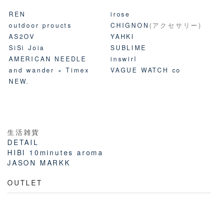
REN
irose
outdoor proucts
CHIGNON
(アクセサリー)
AS2OV
YAHKI
SiSi Joia
SUBLIME
AMERICAN NEEDLE
inswirl
and wander × Timex
VAGUE WATCH co
NEW.
生活雑貨
DETAIL
HIBI 10minutes aroma
JASON MARKK
OUTLET