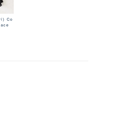
パ) Co
Lace