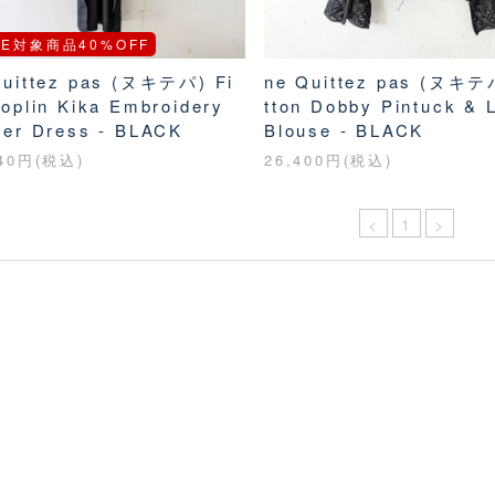
LE対象商品40%OFF
Quittez pas (ヌキテパ) Fi
ne Quittez pas (ヌキテ
oplin Kika Embroidery
tton Dobby Pintuck & 
her Dress - BLACK
Blouse - BLACK
840円(税込)
26,400円(税込)
<
1
>