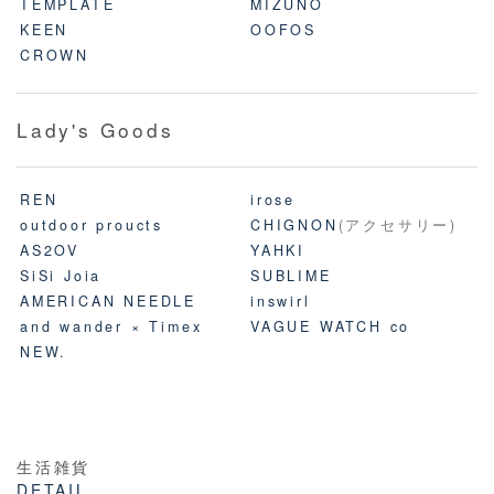
TEMPLATE
MIZUNO
KEEN
OOFOS
CROWN
Lady's Goods
REN
irose
outdoor proucts
CHIGNON
(アクセサリー)
AS2OV
YAHKI
SiSi Joia
SUBLIME
AMERICAN NEEDLE
inswirl
and wander × Timex
VAGUE WATCH co
NEW.
生活雑貨
DETAIL