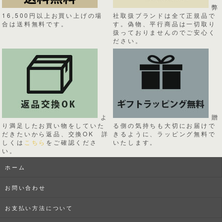
弊
16,500円以上お買い上げの場
社取扱ブランドは全て正規品で
合は送料無料です。
す。偽物、平行商品は一切取り
扱っておりませんのでご安心く
ださい。
よ
贈
り満足したお買い物をしていた
る側の気持ちも大切にお届けで
だきたいから返品、交換OK 詳
きるように、ラッピング無料で
しくは
こちら
をご確認くださ
いたします。
い。
ホーム
お問い合わせ
お支払い方法について