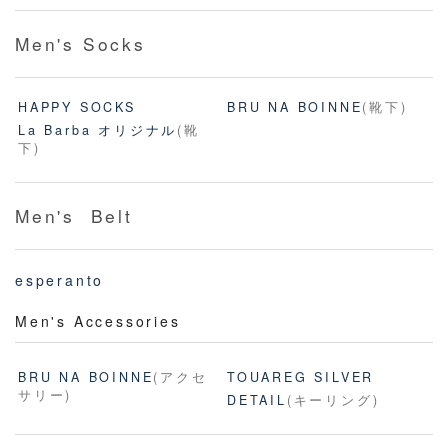
Men's Socks
HAPPY SOCKS
BRU NA BOINNE
(靴下)
La Barba オリジナル
(靴
下)
Men's Belt
esperanto
Men's Accessories
BRU NA BOINNE
(アクセ
TOUAREG SILVER
サリー)
DETAIL
(キーリング)