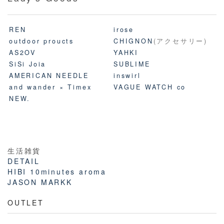
REN
irose
outdoor proucts
CHIGNON
(アクセサリー)
AS2OV
YAHKI
SiSi Joia
SUBLIME
AMERICAN NEEDLE
inswirl
and wander × Timex
VAGUE WATCH co
NEW.
生活雑貨
DETAIL
HIBI 10minutes aroma
JASON MARKK
OUTLET