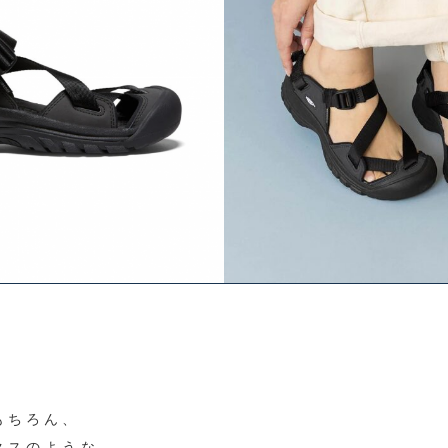
、
もちろん、
クスのような