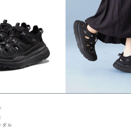
で
た
ンダル