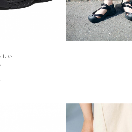
らしい
ら、
を