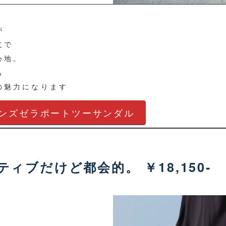
が
丈で
心地。
も
の魅力になります
メンズゼラポートツーサンダル
ティブだけど都会的。 ￥18,150-