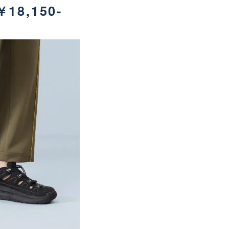
18,150-