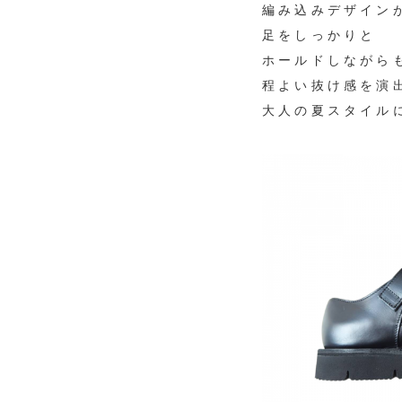
編み込みデザイン
足をしっかりと
ホールドしながら
程よい抜け感を演
大人の夏スタイル