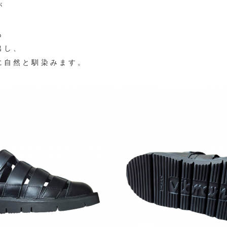
が
も
出し、
に自然と馴染みます。