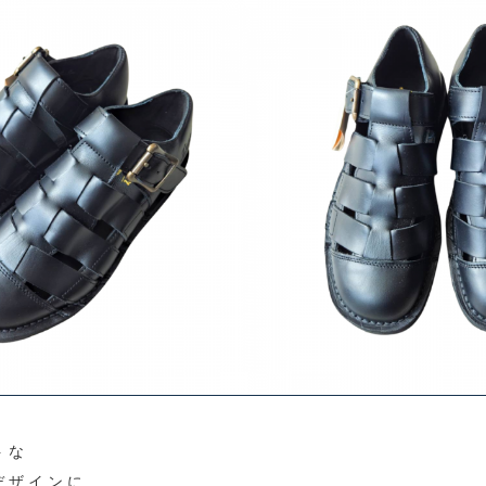
トな
デザインに