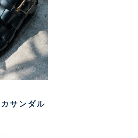
ルカサンダル