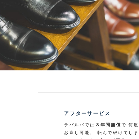
アフターサービス
ラバルバでは
３年間無償
で 何
お直し可能。 転んで破けてし