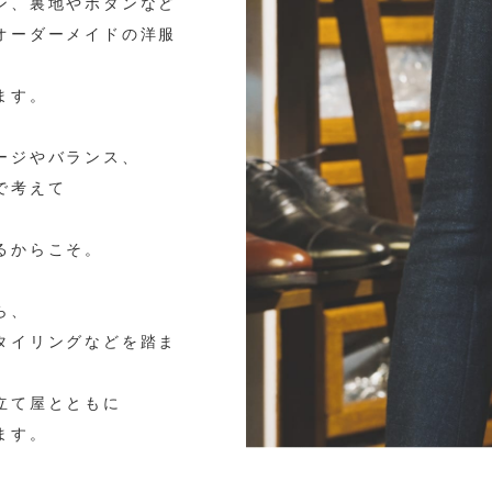
ン、裏地やボタンなど
オーダーメイドの洋服
ます。
ージやバランス、
で考えて
るからこそ。
ら、
タイリングなどを踏ま
立て屋とともに
ます。