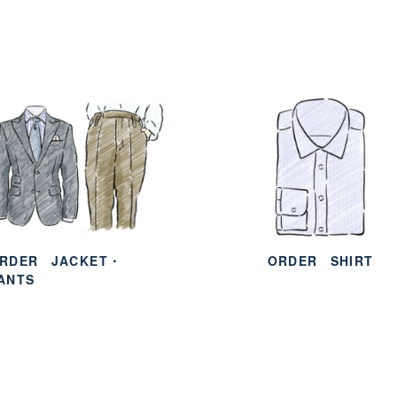
RDER
JACKET・
ORDER
SHIRT
ANTS