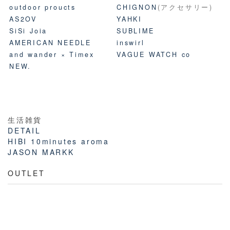
outdoor proucts
CHIGNON
(アクセサリー)
AS2OV
YAHKI
SiSi Joia
SUBLIME
AMERICAN NEEDLE
inswirl
and wander × Timex
VAGUE WATCH co
NEW.
生活雑貨
DETAIL
HIBI 10minutes aroma
JASON MARKK
OUTLET