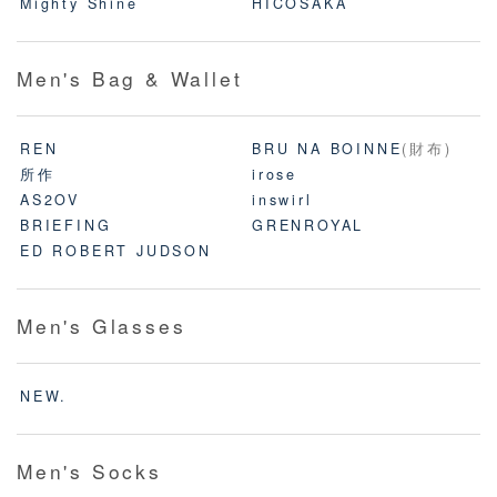
Mighty Shine
HICOSAKA
Men's Bag & Wallet
REN
BRU NA BOINNE
(財布)
所作
irose
AS2OV
inswirl
BRIEFING
GRENROYAL
ED ROBERT JUDSON
Men's Glasses
NEW.
Men's Socks