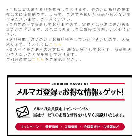
※当店は実店舗と商品を共有しております。そのため商品の在庫
数は常に流動的です。よって、ご注文を頂いた商品が揃わない場
合がございます。ご了承ください。
※自然光の下で撮影しておりますので、実物とは色調に差がある
場合がございます。お色につきましては気軽にお問い合わせくだ
さい。
※返品可能！満足のいくお買い物をしていただきたいので、返品
承ります。くわしくは
こちら
※楽天ペイをご利用のお客様へ 決済が完了しておらず、商品発送
ができないことが多発しております。
ご利用の方は
こちら
をご確認ください。