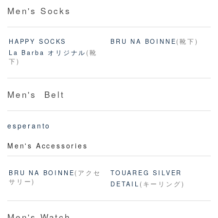
Men's Socks
HAPPY SOCKS
BRU NA BOINNE
(靴下)
La Barba オリジナル
(靴
下)
Men's Belt
esperanto
Men's Accessories
BRU NA BOINNE
(アクセ
TOUAREG SILVER
サリー)
DETAIL
(キーリング)
Men's Watch