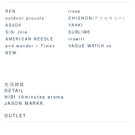
REN
irose
outdoor proucts
CHIGNON
(アクセサリー)
AS2OV
YAHKI
SiSi Joia
SUBLIME
AMERICAN NEEDLE
inswirl
and wander × Timex
VAGUE WATCH co
NEW.
生活雑貨
DETAIL
HIBI 10minutes aroma
JASON MARKK
OUTLET