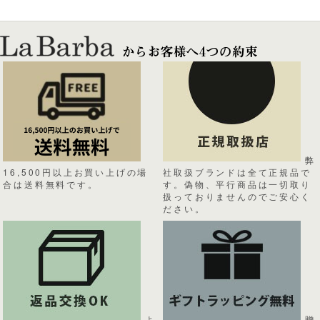
弊
16,500円以上お買い上げの場
社取扱ブランドは全て正規品で
合は送料無料です。
す。偽物、平行商品は一切取り
扱っておりませんのでご安心く
ださい。
よ
贈