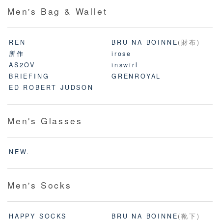
Men's Bag & Wallet
REN
BRU NA BOINNE
(財布)
所作
irose
AS2OV
inswirl
BRIEFING
GRENROYAL
ED ROBERT JUDSON
Men's Glasses
NEW.
Men's Socks
HAPPY SOCKS
BRU NA BOINNE
(靴下)