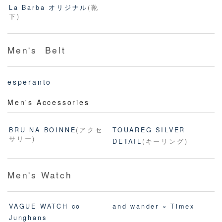
La Barba オリジナル
(靴
下)
Men's Belt
esperanto
Men's Accessories
BRU NA BOINNE
(アクセ
TOUAREG SILVER
サリー)
DETAIL
(キーリング)
Men's Watch
VAGUE WATCH co
and wander × Timex
Junghans