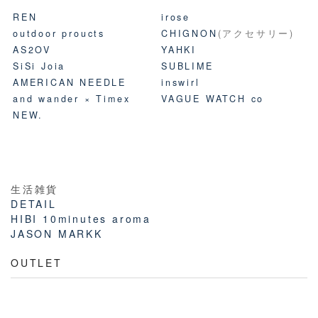
REN
irose
outdoor proucts
CHIGNON
(アクセサリー)
AS2OV
YAHKI
SiSi Joia
SUBLIME
AMERICAN NEEDLE
inswirl
and wander × Timex
VAGUE WATCH co
NEW.
生活雑貨
DETAIL
HIBI 10minutes aroma
JASON MARKK
OUTLET