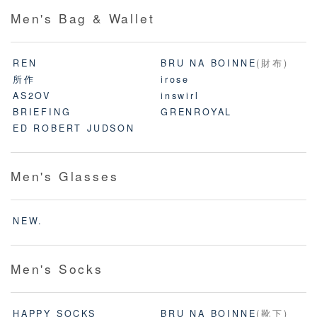
Men's Bag & Wallet
REN
BRU NA BOINNE
(財布)
所作
irose
AS2OV
inswirl
BRIEFING
GRENROYAL
ED ROBERT JUDSON
Men's Glasses
NEW.
Men's Socks
HAPPY SOCKS
BRU NA BOINNE
(靴下)