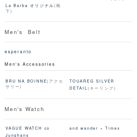
La Barba オリジナル
(靴
下)
Men's Belt
esperanto
Men's Accessories
BRU NA BOINNE
(アクセ
TOUAREG SILVER
サリー)
DETAIL
(キーリング)
Men's Watch
VAGUE WATCH co
and wander × Timex
Junghans