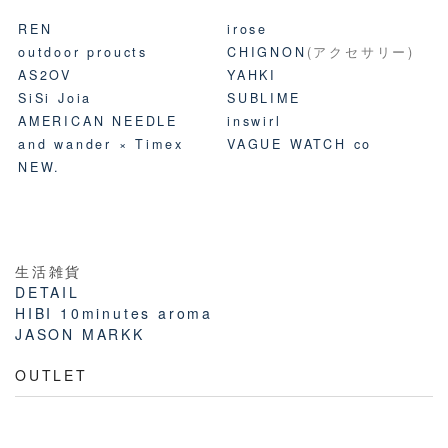
REN
irose
outdoor proucts
CHIGNON
(アクセサリー)
AS2OV
YAHKI
SiSi Joia
SUBLIME
AMERICAN NEEDLE
inswirl
and wander × Timex
VAGUE WATCH co
NEW.
生活雑貨
DETAIL
HIBI 10minutes aroma
JASON MARKK
OUTLET