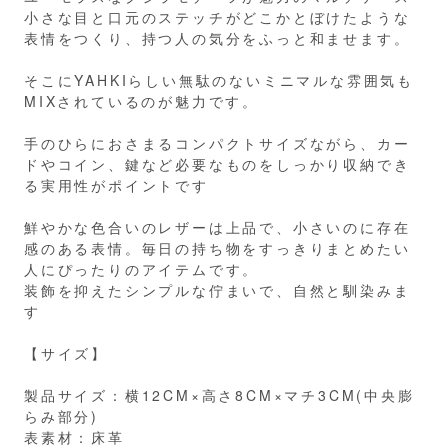
小さな目と口元のステッチがどこかとぼけたような
表情をつくり、持つ人の気分をふっと和ませます。
そこにYAHKIらしい無駄のないミニマルな雰囲気も
MIXされているのが魅力です。
手のひらにおさまるコンパクトサイズながら、カー
ドやコイン、鍵など必要なものをしっかり収納でき
る実用性がポイントです
鮮やかな色合いのレザーは上品で、小さいのに存在
感のある表情。毎日の持ち物をすっきりまとめたい
人にぴったりのアイテムです。
装飾を抑えたシンプルな佇まいで、自然と馴染みま
す
【サイズ】
製品サイズ：横12CM×高さ8CM×マチ3CM(中央膨
らみ部分)
表素材：床革