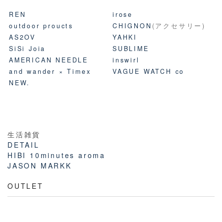
REN
irose
outdoor proucts
CHIGNON
(アクセサリー)
AS2OV
YAHKI
SiSi Joia
SUBLIME
AMERICAN NEEDLE
inswirl
and wander × Timex
VAGUE WATCH co
NEW.
生活雑貨
DETAIL
HIBI 10minutes aroma
JASON MARKK
OUTLET