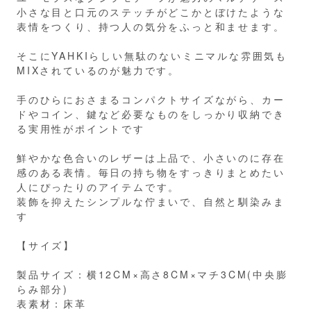
小さな目と口元のステッチがどこかとぼけたような
表情をつくり、持つ人の気分をふっと和ませます。
そこにYAHKIらしい無駄のないミニマルな雰囲気も
MIXされているのが魅力です。
手のひらにおさまるコンパクトサイズながら、カー
ドやコイン、鍵など必要なものをしっかり収納でき
る実用性がポイントです
鮮やかな色合いのレザーは上品で、小さいのに存在
感のある表情。毎日の持ち物をすっきりまとめたい
人にぴったりのアイテムです。
装飾を抑えたシンプルな佇まいで、自然と馴染みま
す
【サイズ】
製品サイズ：横12CM×高さ8CM×マチ3CM(中央膨
らみ部分)
表素材：床革