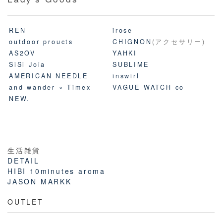
REN
irose
outdoor proucts
CHIGNON
(アクセサリー)
AS2OV
YAHKI
SiSi Joia
SUBLIME
AMERICAN NEEDLE
inswirl
and wander × Timex
VAGUE WATCH co
NEW.
生活雑貨
DETAIL
HIBI 10minutes aroma
JASON MARKK
OUTLET