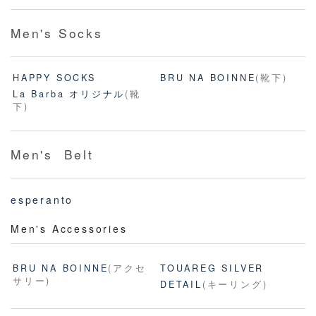
Men's Socks
HAPPY SOCKS
BRU NA BOINNE
(靴下)
La Barba オリジナル
(靴
下)
Men's Belt
esperanto
Men's Accessories
BRU NA BOINNE
(アクセ
TOUAREG SILVER
サリー)
DETAIL
(キーリング)