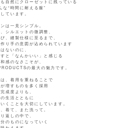
後も自然にクローゼットに残っている
んな“時間に耐える服”
指しています。
インは一見シンプル。
し、シルエットの微調整、
選び、縫製仕様に至るまで、
に作り手の意図が込められています
さはないのに、
通すと「なんかいい」と感じる
違和感のなさこそが、
 PRODUCTSの最大の魅力です。
には、着用を重ねることで
いが増すものを多く採用
の完成度よりも、
人の生活とともに
ていくことを大切にしています。
て、着て、また洗って。
繰り返しの中で、
自分のものになっていく
を味わえます。