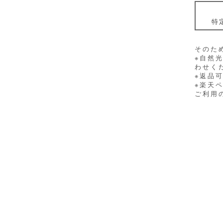
特
そのた
※自然
わせく
※返品
※楽天
ご利用