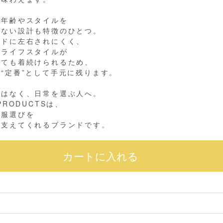
、年齢やスタイルを
しない設計も特徴のひとつ。
ンドに左右されにくく、
やライフスタイルが
っても着続けられるため、
“定番”として手元に残ります。
ではなく、日常を選ぶ人へ。
 PRODUCTSは、
の服選びを
に支えてくれるブランドです。