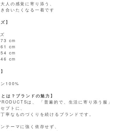
な大人の感覚に寄り添う、
付き合いたくなる一着です
イズ】
イズ
73 cm
61 cm
54 cm
46 cm
材】
ン100%
Lとは？ブランドの魅力】
 PRODUCTSは、 「普遍的で、生活に寄り添う服」
ンセプトに、
で丁寧なものづくりを続けるブランドです。
ズンテーマに強く依存せず、