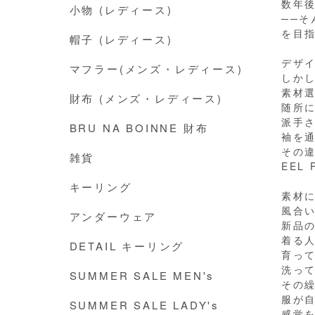
数年
小物 (レディース)
──そ
を目
帽子 (レディース)
デザ
マフラー(メンズ・レディース)
しか
素材
財布 (メンズ・レディース)
随所
派手
BRU NA BOINNE 財布
袖を
その
雑貨
EEL
キーリング
素材
風合
アンダーウェア
新品
着る
DETAIL キーリング
育っ
洗っ
SUMMER SALE MEN's
その
服が
SUMMER SALE LADY's
感覚