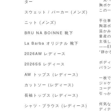
ター
胸ポ
この
スウェット / パーカー (メンズ)
手仕
ニット (メンズ)
陶器
温か
BRU NA BOINNE 靴下
量産
主張
La Barba オリジナル 靴下
——E
“静か
2026AW レディース
ボデ
2026SS レディース
バラ
AW トップス (レディース)
一枚
ジャ
カットソー (レディース)
コー
引っ
長袖トップス (レディース)
何気
シャツ・ブラウス (レディース)
ディ