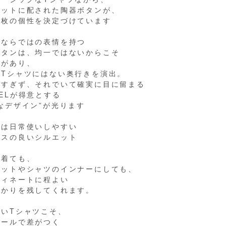
ケットに配された陶器ボタンが、
一枚の個性を決定づけています
事ならではの表情を持つ
ボタンは、均一ではないからこそ
みがあり、
のTシャツにはない奥行きを演出。
しすぎず、それでいて確実に目に留まる
ELが得意とする
なデザイン”が光ります
ィは日常使いしやすい
ンスの良いシルエット
で着ても、
ケットやシャツのインナーにしても、
ディネートに程よい
かかりを残してくれます。
ないTシャツこそ、
テールで差がつく