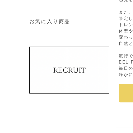
また
限定
お気に入り商品
トレ
体型
変わ
自然と
流行
EEL
毎日
静か