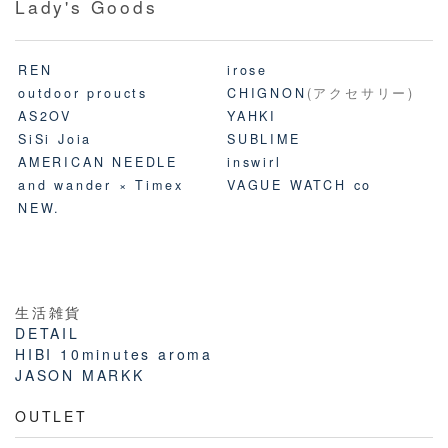
Lady's Goods
REN
irose
outdoor proucts
CHIGNON
(アクセサリー)
AS2OV
YAHKI
SiSi Joia
SUBLIME
AMERICAN NEEDLE
inswirl
and wander × Timex
VAGUE WATCH co
NEW.
生活雑貨
DETAIL
HIBI 10minutes aroma
JASON MARKK
OUTLET