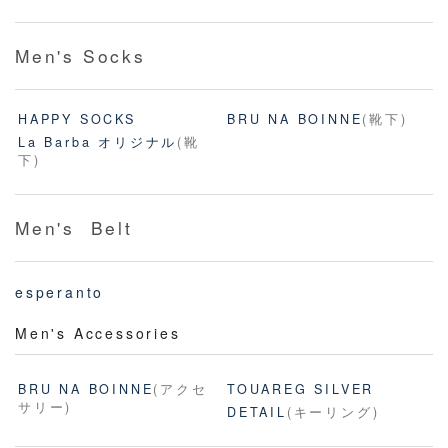
Men's Socks
HAPPY SOCKS
BRU NA BOINNE
(靴下)
La Barba オリジナル
(靴
下)
Men's Belt
esperanto
Men's Accessories
BRU NA BOINNE
(アクセ
TOUAREG SILVER
サリー)
DETAIL
(キーリング)