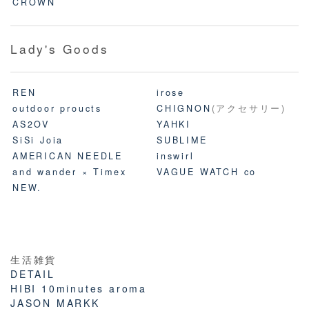
CROWN
Lady's Goods
REN
irose
outdoor proucts
CHIGNON
(アクセサリー)
AS2OV
YAHKI
SiSi Joia
SUBLIME
AMERICAN NEEDLE
inswirl
and wander × Timex
VAGUE WATCH co
NEW.
生活雑貨
DETAIL
HIBI 10minutes aroma
JASON MARKK