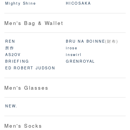
Mighty Shine
HICOSAKA
Men's Bag & Wallet
REN
BRU NA BOINNE
(財布)
所作
irose
AS2OV
inswirl
BRIEFING
GRENROYAL
ED ROBERT JUDSON
Men's Glasses
NEW.
Men's Socks