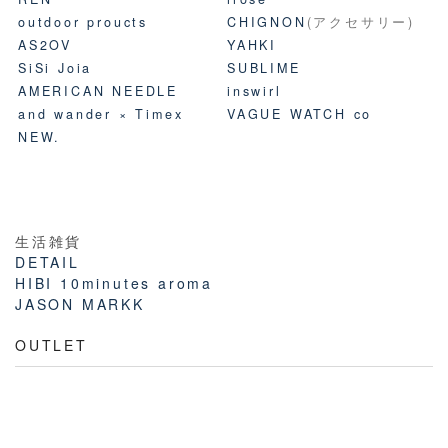
outdoor proucts
CHIGNON
(アクセサリー)
AS2OV
YAHKI
SiSi Joia
SUBLIME
AMERICAN NEEDLE
inswirl
and wander × Timex
VAGUE WATCH co
NEW.
生活雑貨
DETAIL
HIBI 10minutes aroma
JASON MARKK
OUTLET