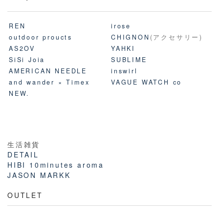
REN
irose
outdoor proucts
CHIGNON
(アクセサリー)
AS2OV
YAHKI
SiSi Joia
SUBLIME
AMERICAN NEEDLE
inswirl
and wander × Timex
VAGUE WATCH co
NEW.
生活雑貨
DETAIL
HIBI 10minutes aroma
JASON MARKK
OUTLET