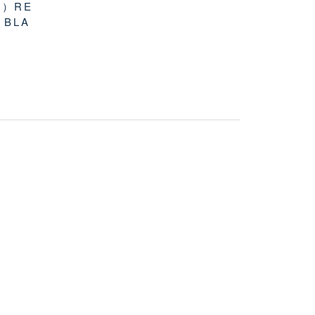
ジ）RE
 BLA