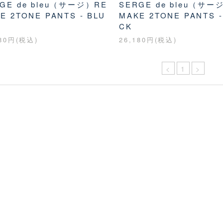
GE de bleu（サージ）RE
SERGE de bleu（サー
E 2TONE PANTS - BLU
MAKE 2TONE PANTS -
CK
180円(税込)
26,180円(税込)
<
1
>