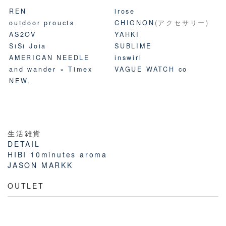
REN
irose
outdoor proucts
CHIGNON
(アクセサリー)
AS2OV
YAHKI
SiSi Joia
SUBLIME
AMERICAN NEEDLE
inswirl
and wander × Timex
VAGUE WATCH co
NEW.
生活雑貨
DETAIL
HIBI 10minutes aroma
JASON MARKK
OUTLET