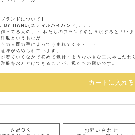
のブランドについて】
LL BY HAND(スティルバイハンド)、、、
を作ってる人の手： 私たちのブランド名は直訳すると「い
は洋服というものが
つもの人間の手によってうまれてくる・・・
う意味が込められています。
様が着ていくなかで初めて気付くような小さな工夫やこだわ
な洋服をおとどけできることが、私たちの願いです。
返品OK!
お問い合わせ