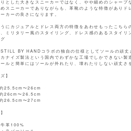
てりとした大きなスニーカーではなく、やや細めのシャープ
ためスニーカーでありながらも、革靴のような特徴がありド
ニーカーの良さになります。
ようにカジュアルとドレス両方の特徴をあわせもったこちら
グ、ミリタリー風のスタイリング、ドレス感のあるスタイリ
ング
STILL BY HANDコラボの独自の仕様としてソールの頑
ルカナイズ製法という国内でわずかな工場でしかできない製
ソールと簡単にはソールが外れたり、壊れたりしない頑丈さ
イズ】
約25.5cm〜26cm
約26cm〜26.5cm
約26.5cm〜27cm
材】
牛革100%
ル：ラバーソール