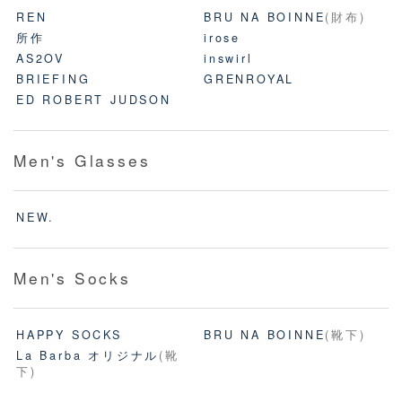
REN
BRU NA BOINNE
(財布)
所作
irose
AS2OV
inswirl
BRIEFING
GRENROYAL
ED ROBERT JUDSON
Men's Glasses
NEW.
Men's Socks
HAPPY SOCKS
BRU NA BOINNE
(靴下)
La Barba オリジナル
(靴
下)