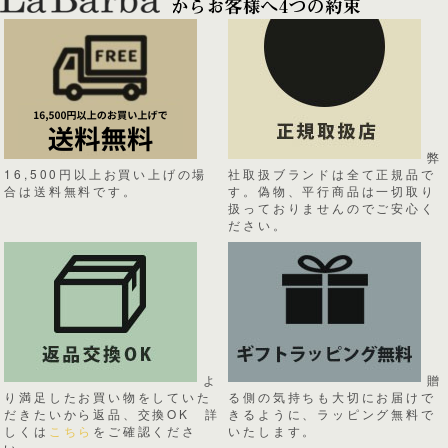
弊
16,500円以上お買い上げの場
社取扱ブランドは全て正規品で
合は送料無料です。
す。偽物、平行商品は一切取り
扱っておりませんのでご安心く
ださい。
よ
贈
り満足したお買い物をしていた
る側の気持ちも大切にお届けで
だきたいから返品、交換OK 詳
きるように、ラッピング無料で
しくは
こちら
をご確認くださ
いたします。
い。