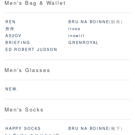
Men's Bag & Wallet
REN
BRU NA BOINNE
(財布)
所作
irose
AS2OV
inswirl
BRIEFING
GRENROYAL
ED ROBERT JUDSON
Men's Glasses
NEW.
Men's Socks
HAPPY SOCKS
BRU NA BOINNE
(靴下)