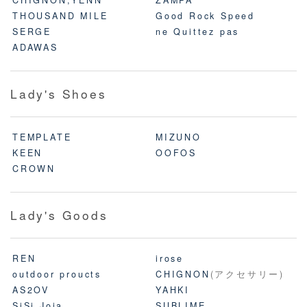
THOUSAND MILE
Good Rock Speed
SERGE
ne Quittez pas
ADAWAS
Lady's Shoes
TEMPLATE
MIZUNO
KEEN
OOFOS
CROWN
Lady's Goods
REN
irose
outdoor proucts
CHIGNON
(アクセサリー)
AS2OV
YAHKI
SiSi Joia
SUBLIME