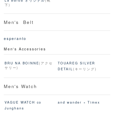
La Barba オリジナル
(靴
下)
Men's Belt
esperanto
Men's Accessories
BRU NA BOINNE
(アクセ
TOUAREG SILVER
サリー)
DETAIL
(キーリング)
Men's Watch
VAGUE WATCH co
and wander × Timex
Junghans