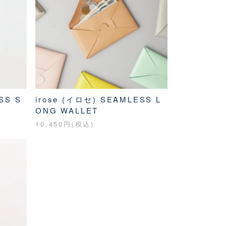
SS S
irose (イロセ) SEAMLESS L
ONG WALLET
10,450円(税込)