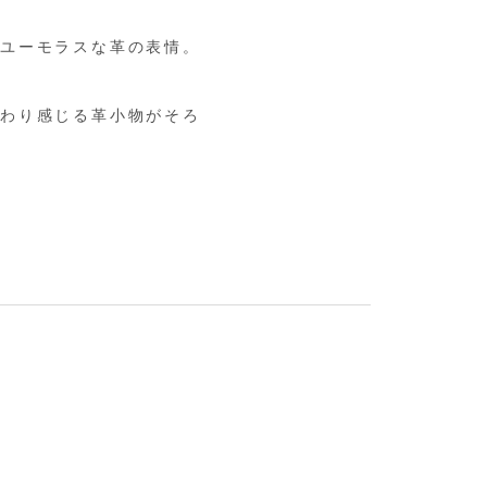
たユーモラスな革の表情。
と
だわり感じる革小物がそろ