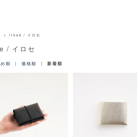
>
irose / イロセ
se / イロセ
すめ順
|
価格順
|
新着順