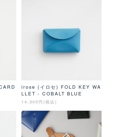
 CARD
irose (イロセ) FOLD KEY WA
LLET - COBALT BLUE
14,300円(税込)