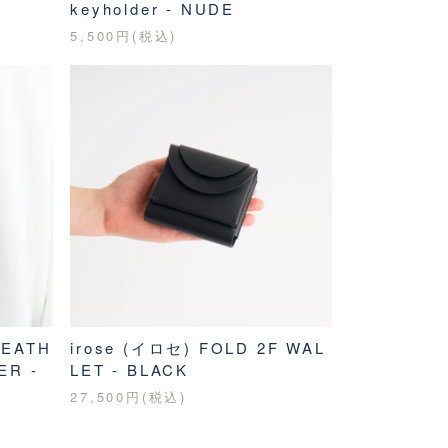
keyholder - NUDE
5,500円(税込)
LEATH
irose (イロセ) FOLD 2F WAL
ER -
LET - BLACK
27,500円(税込)