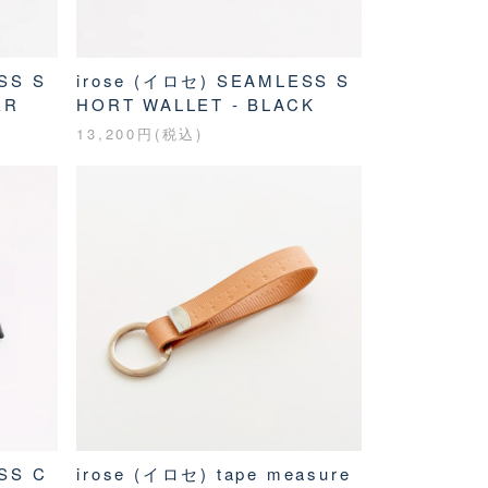
SS S
irose (イロセ) SEAMLESS S
ER
HORT WALLET - BLACK
13,200円(税込)
SS C
irose (イロセ) tape measure