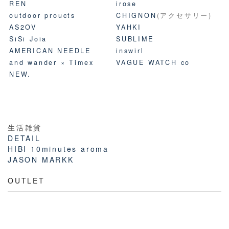
REN
irose
outdoor proucts
CHIGNON
(アクセサリー)
AS2OV
YAHKI
SiSi Joia
SUBLIME
AMERICAN NEEDLE
inswirl
and wander × Timex
VAGUE WATCH co
NEW.
生活雑貨
DETAIL
HIBI 10minutes aroma
JASON MARKK
OUTLET