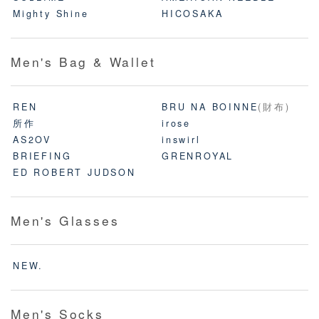
Mighty Shine
HICOSAKA
Men's Bag & Wallet
REN
BRU NA BOINNE
(財布)
所作
irose
AS2OV
inswirl
BRIEFING
GRENROYAL
ED ROBERT JUDSON
Men's Glasses
NEW.
Men's Socks