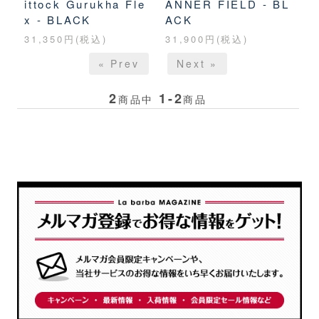
ittock Gurukha Fle
ANNER FIELD - BL
x - BLACK
ACK
31,350円(税込)
31,900円(税込)
« Prev
Next »
2
1-2
商品中
商品