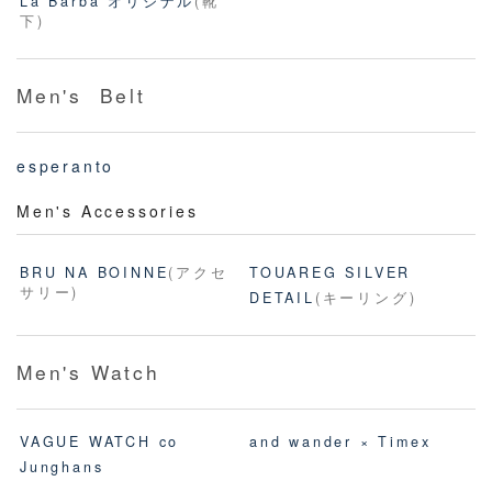
La Barba オリジナル
(靴
下)
Men's Belt
esperanto
Men's Accessories
BRU NA BOINNE
(アクセ
TOUAREG SILVER
サリー)
DETAIL
(キーリング)
Men's Watch
VAGUE WATCH co
and wander × Timex
Junghans