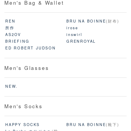
Men's Bag & Wallet
REN
BRU NA BOINNE
(財布)
所作
irose
AS2OV
inswirl
BRIEFING
GRENROYAL
ED ROBERT JUDSON
Men's Glasses
NEW.
Men's Socks
HAPPY SOCKS
BRU NA BOINNE
(靴下)