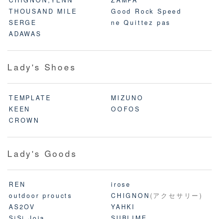
THOUSAND MILE
Good Rock Speed
SERGE
ne Quittez pas
ADAWAS
Lady's Shoes
TEMPLATE
MIZUNO
KEEN
OOFOS
CROWN
Lady's Goods
REN
irose
outdoor proucts
CHIGNON
(アクセサリー)
AS2OV
YAHKI
SiSi Joia
SUBLIME