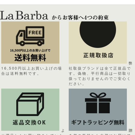
弊
16,500円以上お買い上げの場
社取扱ブランドは全て正規品で
合は送料無料です。
す。偽物、平行商品は一切取り
扱っておりませんのでご安心く
ださい。
よ
贈